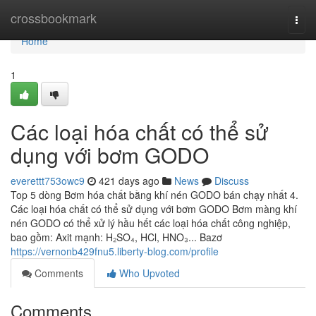
Home
crossbookmark
Togg
navi
Home
1
Các loại hóa chất có thể sử
dụng với bơm GODO
everettt753owc9
421 days ago
News
Discuss
Top 5 dòng Bơm hóa chất bằng khí nén GODO bán chạy nhất 4.
Các loại hóa chất có thể sử dụng với bơm GODO Bơm màng khí
nén GODO có thể xử lý hầu hết các loại hóa chất công nghiệp,
bao gồm: Axit mạnh: H₂SO₄, HCl, HNO₃... Bazơ
https://vernonb429fnu5.liberty-blog.com/profile
Comments
Who Upvoted
Comments