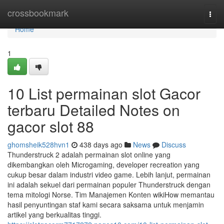
Home
crossbookmark
Togg
navi
Home
1
10 List permainan slot Gacor
terbaru Detailed Notes on
gacor slot 88
ghomsheik528hvn1
438 days ago
News
Discuss
Thunderstruck 2 adalah permainan slot online yang
dikembangkan oleh Microgaming, developer recreation yang
cukup besar dalam industri video game. Lebih lanjut, permainan
ini adalah sekuel dari permainan populer Thunderstruck dengan
tema mitologi Norse. Tim Manajemen Konten wikiHow memantau
hasil penyuntingan staf kami secara saksama untuk menjamin
artikel yang berkualitas tinggi.