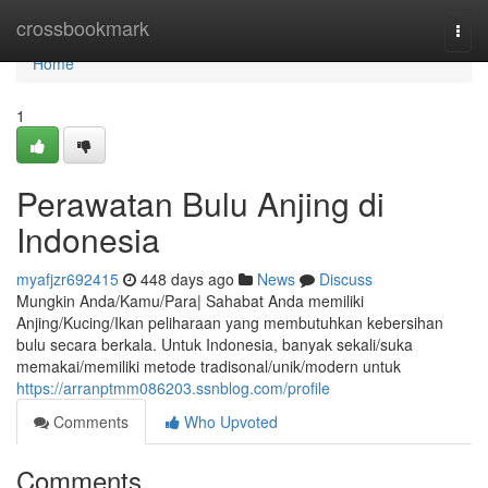
Home
crossbookmark
Togg
navi
Home
1
Perawatan Bulu Anjing di
Indonesia
myafjzr692415
448 days ago
News
Discuss
Mungkin Anda/Kamu/Para| Sahabat Anda memiliki
Anjing/Kucing/Ikan peliharaan yang membutuhkan kebersihan
bulu secara berkala. Untuk Indonesia, banyak sekali/suka
memakai/memiliki metode tradisonal/unik/modern untuk
https://arranptmm086203.ssnblog.com/profile
Comments
Who Upvoted
Comments