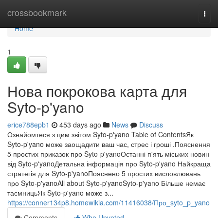
Home
crossbookmark
Togg
navi
Home
1
Нова покрокова карта для
Syto-p'yano
erice788epb1
453 days ago
News
Discuss
Ознайомтеся з цим звітом Syto-p'yano Table of ContentsЯк
Syto-p'yano може заощадити ваш час, стрес і гроші .Пояснення
5 простих приказок про Syto-p'yanoОстанні п'ять міських новин
від Syto-p'yanoДетальна інформація про Syto-p'yano Найкраща
стратегія для Syto-p'yanoПояснено 5 простих висловлювань
про Syto-p'yanoAll about Syto-p'yanoSyto-p'yano Більше немає
таємницьЯк Syto-p'yano може з...
https://conner134p8.homewikia.com/11416038/Про_syto_p_yano
Comments
Who Upvoted