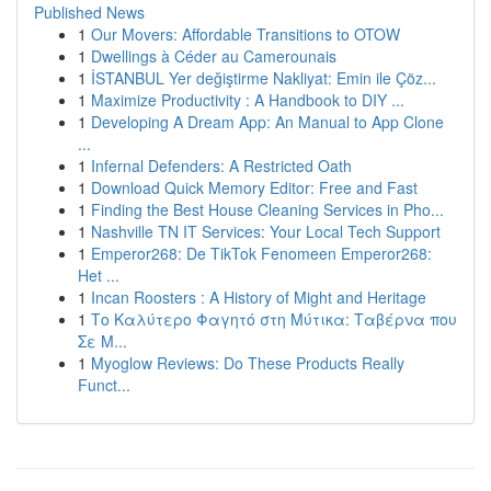
Published News
1
Our Movers: Affordable Transitions to OTOW
1
Dwellings à Céder au Camerounais
1
İSTANBUL Yer değiştirme Nakliyat: Emin ile Çöz...
1
Maximize Productivity : A Handbook to DIY ...
1
Developing A Dream App: An Manual to App Clone
...
1
Infernal Defenders: A Restricted Oath
1
Download Quick Memory Editor: Free and Fast
1
Finding the Best House Cleaning Services in Pho...
1
Nashville TN IT Services: Your Local Tech Support
1
Emperor268: De TikTok Fenomeen Emperor268:
Het ...
1
Incan Roosters : A History of Might and Heritage
1
Το Καλύτερο Φαγητό στη Μύτικα: Ταβέρνα που
Σε Μ...
1
Myoglow Reviews: Do These Products Really
Funct...