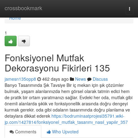
Home
crossbookmark
Togg
navi
Home
1
Fonksiyonel Mutfak
Dekorasyonu Fikirleri 135
jamesn135opp8
462 days ago
News
Discuss
Banyo Tasarımında Şık Tavsiye Bir iç mekan için şık çözümler
bulmak, yaşam alanlarınızda hem görsel olarak tatmin edici hem
de pratik bir ortam yaratmanızı sağlar. Evdeki her oda, mutfak gibi
önemli alanlarda şıklık ve fonksiyonellik arasında doğru dengeyi
kurmak gerekir. oda gibi odaların tasarımında doğru planlama ve
detaylara dikkat ederek
https://bodruminaatprojesi35791.wiki-
jp.com/1427814/fonksiyonel_mutfak_tasarımı_nasıl_yapılır_357
Comments
Who Upvoted