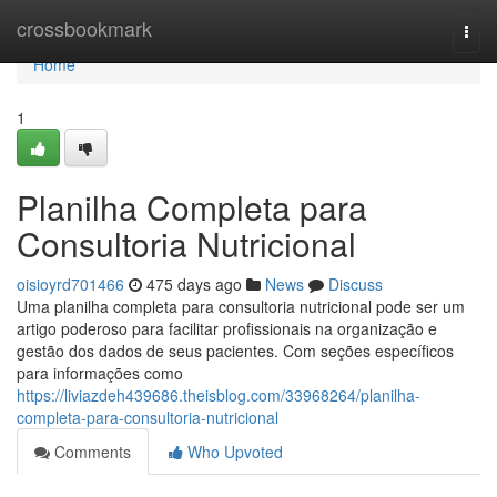
Home
crossbookmark
Togg
navi
Home
1
Planilha Completa para
Consultoria Nutricional
oisioyrd701466
475 days ago
News
Discuss
Uma planilha completa para consultoria nutricional pode ser um
artigo poderoso para facilitar profissionais na organização e
gestão dos dados de seus pacientes. Com seções específicos
para informações como
https://liviazdeh439686.theisblog.com/33968264/planilha-
completa-para-consultoria-nutricional
Comments
Who Upvoted