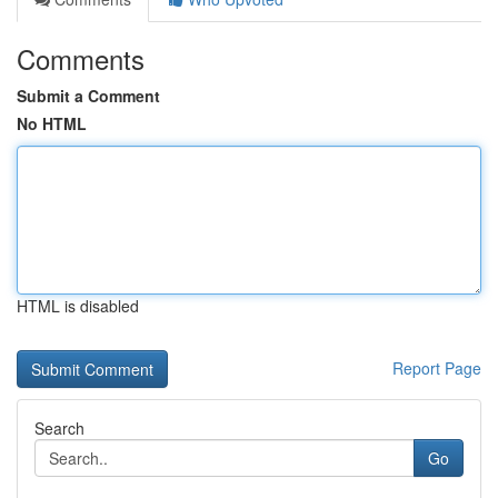
Comments
Submit a Comment
No HTML
HTML is disabled
Report Page
Search
Go