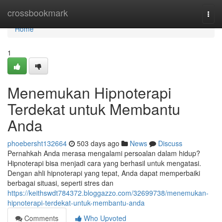
Home
crossbookmark
Togg
navi
Home
1
Menemukan Hipnoterapi
Terdekat untuk Membantu
Anda
phoebersht132664
503 days ago
News
Discuss
Pernahkah Anda merasa mengalami persoalan dalam hidup?
Hipnoterapi bisa menjadi cara yang berhasil untuk mengatasi.
Dengan ahli hipnoterapi yang tepat, Anda dapat memperbaiki
berbagai situasi, seperti stres dan
https://keithswdt784372.bloggazzo.com/32699738/menemukan-
hipnoterapi-terdekat-untuk-membantu-anda
Comments
Who Upvoted