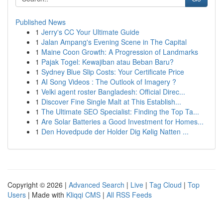
Published News
1
Jerry's CC Your Ultimate Guide
1
Jalan Ampang's Evening Scene in The Capital
1
Maine Coon Growth: A Progression of Landmarks
1
Pajak Togel: Kewajiban atau Beban Baru?
1
Sydney Blue Slip Costs: Your Certificate Price
1
AI Song Videos : The Outlook of Imagery ?
1
Velki agent roster Bangladesh: Official Direc...
1
Discover Fine Single Malt at This Establish...
1
The Ultimate SEO Specialist: Finding the Top Ta...
1
Are Solar Batteries a Good Investment for Homes...
1
Den Hovedpude der Holder Dig Kølig Natten ...
Copyright © 2026 |
Advanced Search
|
Live
|
Tag Cloud
|
Top
Users
| Made with
Kliqqi CMS
|
All RSS Feeds