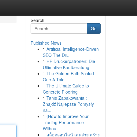
Search
Go
Published News
1
Artificial Intelligence-Driven
SEO The Dir...
1
HP Druckerpatronen: Die
Ultimative Kaufberatung
1
The Golden Path Scaled
One A Tale
1
The Ultimate Guide to
Concrete Flooring
1
Tanie Zapakowania :
Znajdź Najlepsze Pomysły
na...
1
{How to Improve Your
Trading Performance
Withou...
1
สล็อตออนไลน์ เล่นง่าย สร้าง