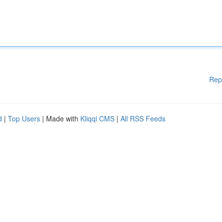
Rep
d
|
Top Users
| Made with
Kliqqi CMS
|
All RSS Feeds