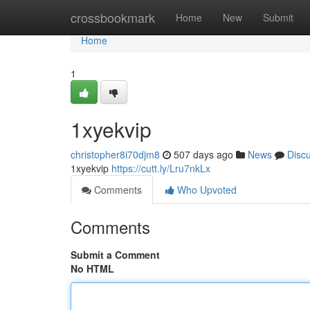
Home
crossbookmark
Home
New
Submit
Home
1
1xyekvip
christopher8i70djm8
507 days ago
News
Disc
1xyekvip
https://cutt.ly/Lru7nkLx
Comments
Who Upvoted
Comments
Submit a Comment
No HTML