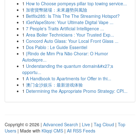
1
How to Choose pompeys pillar top towing service...
1
加密貨幣賭場：未來趨勢與風險
1
Betflix285: Is This The The Streaming Hotspot?
1
iGetVapeStore: Your Ultimate Digital Vape ...
1
7 People's Traits Artificial Intelligence ...
1
Area Boiler Technicians : Your Trusted Exp...
1
Concord Auto Glass: Your Local Front Glass ...
1
Dos Pablo : Le Guide Essentiel
1
{Rindo de Mim Pra Não Chorar: O Humor
Autodepre...
1
Understanding the quantum domain&#x27;s
opportu...
1
A Handbook to Apartments for Offer in thi...
1
澳门金沙娱乐：最新游戏体验
1
Determining the Appropriate Promo Strategy: CPI...
Copyright © 2026 |
Advanced Search
|
Live
|
Tag Cloud
|
Top
Users
| Made with
Kliqqi CMS
|
All RSS Feeds