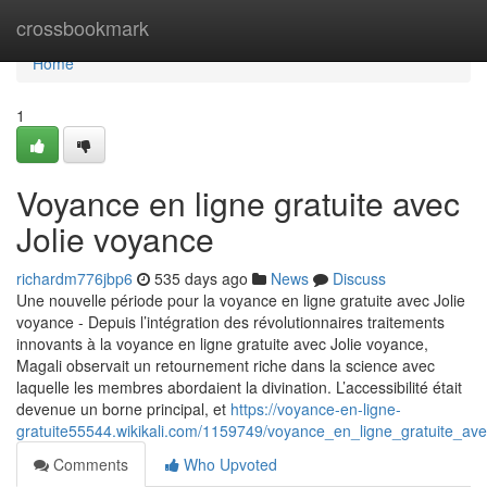
Home
crossbookmark
Home
1
Voyance en ligne gratuite avec
Jolie voyance
richardm776jbp6
535 days ago
News
Discuss
Une nouvelle période pour la voyance en ligne gratuite avec Jolie
voyance - Depuis l’intégration des révolutionnaires traitements
innovants à la voyance en ligne gratuite avec Jolie voyance,
Magali observait un retournement riche dans la science avec
laquelle les membres abordaient la divination. L’accessibilité était
devenue un borne principal, et
https://voyance-en-ligne-
gratuite55544.wikikali.com/1159749/voyance_en_ligne_gratuite_ave
Comments
Who Upvoted