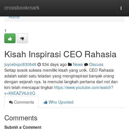
Home
crossbookmark
Togg
navi
Home
1
Kisah Inspirasi CEO Rahasia
joycebvpc830848
534 days ago
News
Discuss
Setiap sosok sukses memiliki kisah yang unik. CEO Rahasia
adalah salah satu teladan yang menginspirasi banyak orang
dengan sejarah nya. Ia memulai langkah pertama dari nol dan
kini telah mencapai tingkat
https://www.youtube.com/watch?
v=K6EAZV6Jr2Q
Comments
Who Upvoted
Comments
Submit a Comment