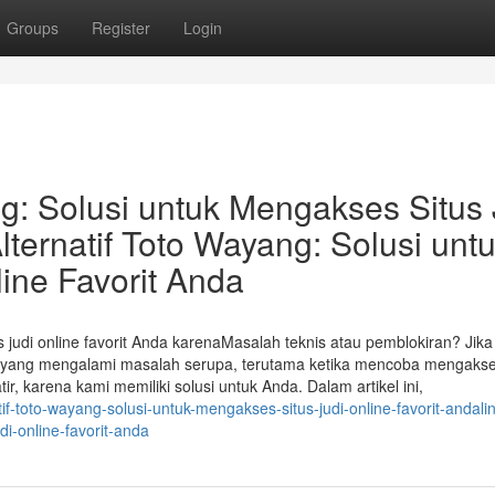
Groups
Register
Login
ng: Solusi untuk Mengakses Situs 
lternatif Toto Wayang: Solusi unt
ine Favorit Anda
udi online favorit Anda karenaMasalah teknis atau pemblokiran? Jika
ne yang mengalami masalah serupa, terutama ketika mencoba mengakse
r, karena kami memiliki solusi untuk Anda. Dalam artikel ini,
f-toto-wayang-solusi-untuk-mengakses-situs-judi-online-favorit-andalin
di-online-favorit-anda