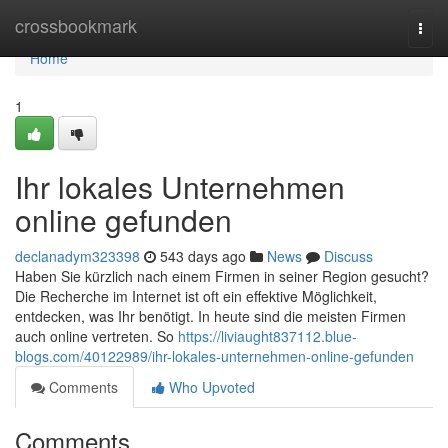
Home
crossbookmark
Togg
navi
Home
1
Ihr lokales Unternehmen
online gefunden
declanadym323398
543 days ago
News
Discuss
Haben Sie kürzlich nach einem Firmen in seiner Region gesucht?
Die Recherche im Internet ist oft ein effektive Möglichkeit,
entdecken, was Ihr benötigt. In heute sind die meisten Firmen
auch online vertreten. So
https://liviaught837112.blue-
blogs.com/40122989/ihr-lokales-unternehmen-online-gefunden
Comments
Who Upvoted
Comments