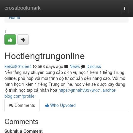
Home
crossbookmark
Togg
navi
Home
1
Hoctiengtrungonline
keikoi801dee4
568 days ago
News
Discuss
Nền tảng này chuyên cung cấp dịch vụ học 1 kèm 1 tiếng Trung
online, phù hợp với mọi trình độ từ cơ bản đến nâng cao. Với mô
hình học 1 kèm 1 tiếng Trung online, học viên sẽ được xây dựng
lộ trình học tập cá nhân hóa
https://jinnahv337wxx1.anchor-
blog.com/profile
Comments
Who Upvoted
Comments
Submit a Comment