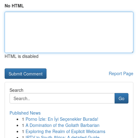
No HTML
HTML is disabled
Report Page
Search
Go
Published News
1
Porno İzle: En İyi Seçenekler Burada!
1
A Domination of the Goliath Barbarian
1
Exploring the Realm of Explicit Webcams
1
IPTV in South Africa: A detailed Guide