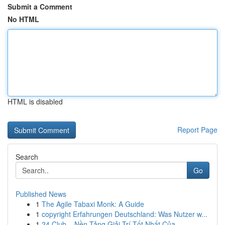
Submit a Comment
No HTML
HTML is disabled
Report Page
Search
Go
Published News
1
The Agile Tabaxi Monk: A Guide
1
copyright Erfahrungen Deutschland: Was Nutzer w...
1
24 Club – Nền Tảng Giải Trí Tốt Nhất Của ...