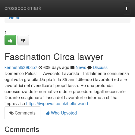
Home
crossbookmark
Togg
navi
Home
1
Fascination Circa lawyer
kennethl539bcb7
609 days ago
News
Discuss
Domenico Pelosi → Avvocato Lavorista - Inizialmente consulenza
ogni volta gratuita.Da più in là 35 anni difendo i lavoratori ed alle
lavoratrici nel rivendicare i propri tassa. Ho una profonda
conoscenza delle normative e delle procedure legali necessarie
Durante scagionare i tassa dei Lavoratori e intorno a chi ha
improvviso
https://iwpower.co.uk/hello-world
Comments
Who Upvoted
Comments