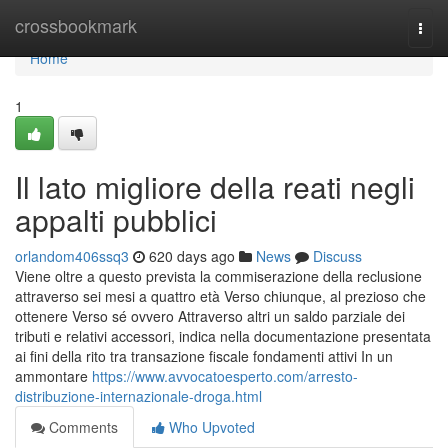
Home
crossbookmark
Togg
navi
Home
1
Il lato migliore della reati negli
appalti pubblici
orlandom406ssq3
620 days ago
News
Discuss
Viene oltre a questo prevista la commiserazione della reclusione
attraverso sei mesi a quattro età Verso chiunque, al prezioso che
ottenere Verso sé ovvero Attraverso altri un saldo parziale dei
tributi e relativi accessori, indica nella documentazione presentata
ai fini della rito tra transazione fiscale fondamenti attivi In un
ammontare
https://www.avvocatoesperto.com/arresto-
distribuzione-internazionale-droga.html
Comments
Who Upvoted