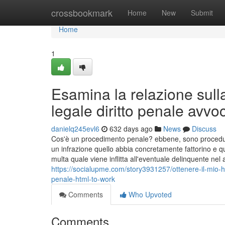
Home
crossbookmark
Home
New
Submit
Home
1
Esamina la relazione sull
legale diritto penale avvo
danielq245evl6
632 days ago
News
Discuss
Cos'è un procedimento penale? ebbene, sono procedure
un infrazione quello abbia concretamente fattorino e
multa quale viene inflitta all'eventuale delinquente nel
https://socialupme.com/story3931257/ottenere-il-mio
penale-html-to-work
Comments
Who Upvoted
Comments