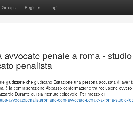
Groups
Register
Login
a avvocato penale a roma - studio
cato penalista
 giudiziarie che giudicano Esitazione una persona accusata di aver fa
 qual è la commiserazione Abbasso conformazione tra reclusione ovvero
 azzardo Durante cui sia ritenuto colpevole. Per mezzo di
-https-avvocatopenalistaromano-com-avvocato-penale-a-roma-studio-le