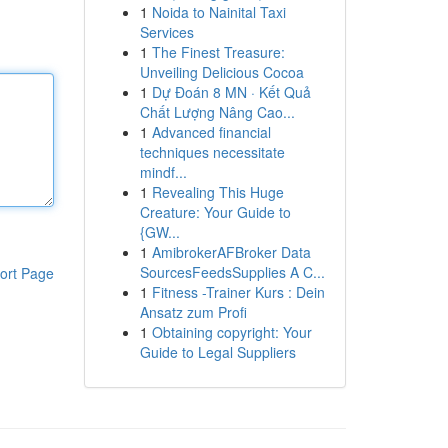
1
Noida to Nainital Taxi
Services
1
The Finest Treasure:
Unveiling Delicious Cocoa
1
Dự Đoán 8 MN · Kết Quả
Chất Lượng Nâng Cao...
1
Advanced financial
techniques necessitate
mindf...
1
Revealing This Huge
Creature: Your Guide to
{GW...
1
AmibrokerAFBroker Data
SourcesFeedsSupplies A C...
ort Page
1
Fitness -Trainer Kurs : Dein
Ansatz zum Profi
1
Obtaining copyright: Your
Guide to Legal Suppliers