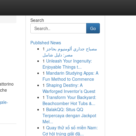
Search
Go
Published News
1
مصباح جداري ألومنيوم بحاجز
مصر: دليل شامل
1
Unleash Your Ingenuity:
Enjoyable Things t...
1
Mandarin Studying Apps: A
Fun Method to Commence
ttorino
1
Shaping Destiny: A
 che
Warforged Inventor’s Quest
1
Transform Your Backyard:
gale-
Beachcomber Hot Tubs &...
1
BalakQQ: Situs QQ
Terpercaya dengan Jackpot
Mel...
1
Quay thử xổ số miền Nam:
Cơ hội trúng giải đặ...