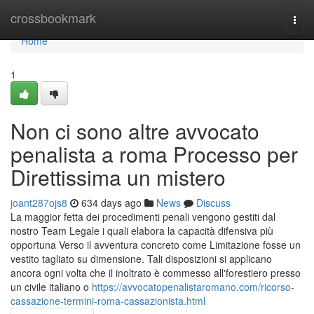
Home
crossbookmark
Togg
navi
Home
1
Non ci sono altre avvocato
penalista a roma Processo per
Direttissima un mistero
joant287ojs8
634 days ago
News
Discuss
La maggior fetta dei procedimenti penali vengono gestiti dal
nostro Team Legale i quali elabora la capacità difensiva più
opportuna Verso il avventura concreto come Limitazione fosse un
vestito tagliato su dimensione. Tali disposizioni si applicano
ancora ogni volta che il inoltrato è commesso all'forestiero presso
un civile italiano o
https://avvocatopenalistaromano.com/ricorso-
cassazione-termini-roma-cassazionista.html