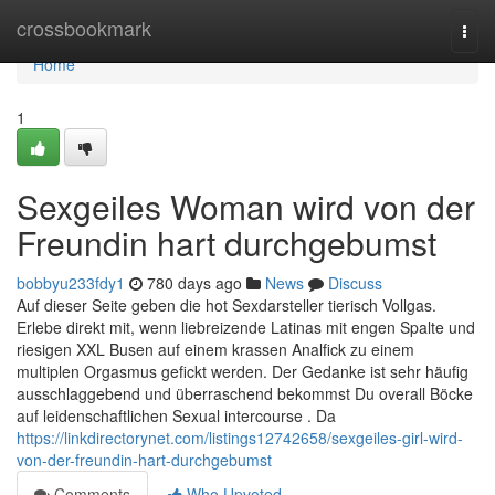
Home
crossbookmark
Togg
navi
Home
1
Sexgeiles Woman wird von der
Freundin hart durchgebumst
bobbyu233fdy1
780 days ago
News
Discuss
Auf dieser Seite geben die hot Sexdarsteller tierisch Vollgas.
Erlebe direkt mit, wenn liebreizende Latinas mit engen Spalte und
riesigen XXL Busen auf einem krassen Analfick zu einem
multiplen Orgasmus gefickt werden. Der Gedanke ist sehr häufig
ausschlaggebend und überraschend bekommst Du overall Böcke
auf leidenschaftlichen Sexual intercourse . Da
https://linkdirectorynet.com/listings12742658/sexgeiles-girl-wird-
von-der-freundin-hart-durchgebumst
Comments
Who Upvoted