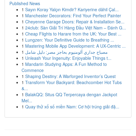
Published News
1
Sayın Koray Yalçın Kimdir? Kariyerine dâhil Çal...
1
Manchester Decorators: Find Your Perfect Painter
1
Cheyenne Garage Doors: Repair & Installation Se...
1
24club: Sàn Giải Trí Hàng Đầu Việt Nam – Đánh G...
1
Cheap Flights to Harare from the UK: Your Best ...
1
Lungzen: Your Definitive Guide to Breathing ...
1
Mastering Mobile App Development: A UX-Centric ...
1
مصباح جداري ألومنيوم بحاجز مصر: دليل شامل
1
Unleash Your Ingenuity: Enjoyable Things t...
1
Mandarin Studying Apps: A Fun Method to
Commence
1
Shaping Destiny: A Warforged Inventor’s Quest
1
Transform Your Backyard: Beachcomber Hot Tubs
&...
1
BalakQQ: Situs QQ Terpercaya dengan Jackpot
Mel...
1
Quay thử xổ số miền Nam: Cơ hội trúng giải đặ...