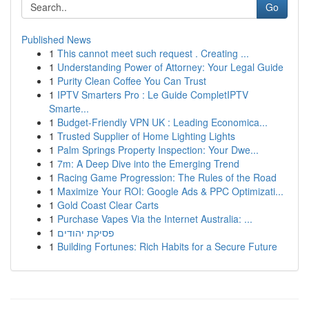
Go
Published News
1
This cannot meet such request . Creating ...
1
Understanding Power of Attorney: Your Legal Guide
1
Purity Clean Coffee You Can Trust
1
IPTV Smarters Pro : Le Guide CompletIPTV
Smarte...
1
Budget-Friendly VPN UK : Leading Economica...
1
Trusted Supplier of Home Lighting Lights
1
Palm Springs Property Inspection: Your Dwe...
1
7m: A Deep Dive into the Emerging Trend
1
Racing Game Progression: The Rules of the Road
1
Maximize Your ROI: Google Ads & PPC Optimizati...
1
Gold Coast Clear Carts
1
Purchase Vapes Via the Internet Australia: ...
1
פסיקת יהודים
1
Building Fortunes: Rich Habits for a Secure Future