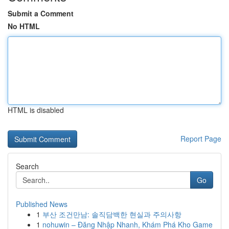
Submit a Comment
No HTML
HTML is disabled
Report Page
Search
Go
Published News
1
부산 조건만남: 솔직담백한 현실과 주의사항
1
nohuwin – Đăng Nhập Nhanh, Khám Phá Kho Game